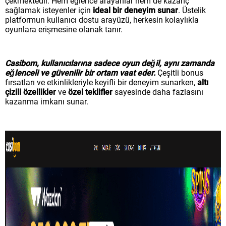
çekmektedir. Hem eğlence arayanlar hem de kazanç
sağlamak isteyenler için
ideal bir deneyim sunar
. Üstelik
platformun kullanıcı dostu arayüzü, herkesin kolaylıkla
oyunlara erişmesine olanak tanır.
Casibom, kullanıcılarına sadece oyun değil, aynı zamanda
eğlenceli ve güvenilir bir ortam vaat eder.
Çeşitli bonus
fırsatları ve etkinlikleriyle keyifli bir deneyim sunarken,
altı
çizili özellikler
ve
özel teklifler
sayesinde daha fazlasını
kazanma imkanı sunar.