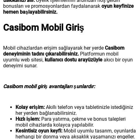
dakikanızı alır.
Üyelik işlemlerinin ardından hoş geldin
bonusları ve promosyonlardan faydalanarak
oyun keyfinize
hemen başlayabilirsiniz.
Casibom Mobil Giriş
Mobil cihazlardan erişim sağlayarak her yerde
Casibom
deneyiminin tadını çıkarabilirsiniz.
Platformun mobil
uyumlu web sitesi,
kullanıcı dostu arayüzüyle
akıcı bir oyun
deneyimi sunar.
Casibom mobil giriş avantajları şunlardır:
Kolay erişim:
Akıllı telefon veya tabletinizle istediğiniz
her yerden bağlanabilirsiniz.
Hızlı işlem:
Para yatırma, çekme ve bonus talepleri
mobil cihazlarda kolayca yapılabilir.
Kesintisiz oyun keyfi:
Mobil uyumlu tasarım, oyunlarda
herhangi bir donma veya aksaklık yaşamanızı engeller.