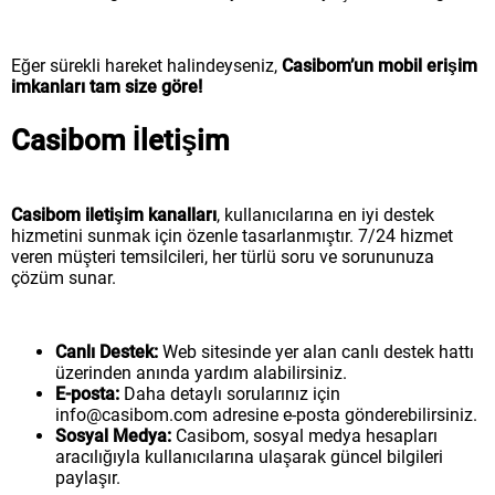
Eğer sürekli hareket halindeyseniz,
Casibom’un mobil erişim
imkanları tam size göre!
Casibom İletişim
Casibom iletişim kanalları
, kullanıcılarına en iyi destek
hizmetini sunmak için özenle tasarlanmıştır. 7/24 hizmet
veren müşteri temsilcileri, her türlü soru ve sorununuza
çözüm sunar.
Canlı Destek:
Web sitesinde yer alan canlı destek hattı
üzerinden anında yardım alabilirsiniz.
E-posta:
Daha detaylı sorularınız için
info@casibom.com adresine e-posta gönderebilirsiniz.
Sosyal Medya:
Casibom, sosyal medya hesapları
aracılığıyla kullanıcılarına ulaşarak güncel bilgileri
paylaşır.